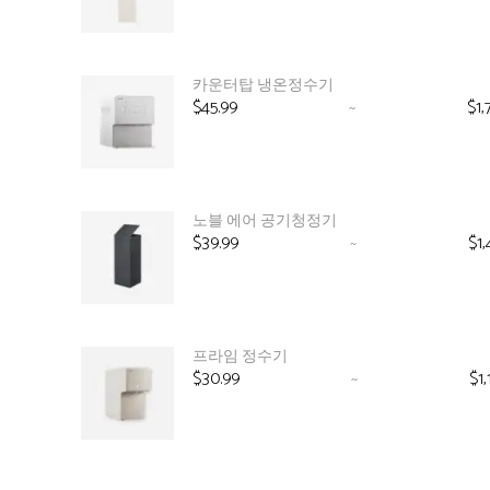
격
범
위:
$57.99~$2,299.00
카운터탑 냉온정수기
$
45.99
~
$
1,
가
격
범
위:
$45.99~$1,799.00
노블 에어 공기청정기
$
39.99
~
$
1
가
격
범
위:
$39.99~$1,499.00
프라임 정수기
$
30.99
~
$
1
가
격
범
위:
$30.99~$1,199.00