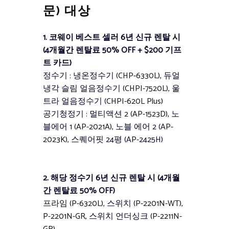
문) 대상
1. 코웨이 베스트 셀러 6년 신규 렌탈 시
(
4개월간 렌탈료 50% OFF + $200 기프
트 카드)
정수기 : 냉온정수기 (
CHP-6330L
), 듀얼
냉각 슬림 얼음정수기 (
CHPI-7520L)
, 울
트라 얼음정수기 (
CHPI-620L Plus
)
공기청정기 : 멀티액션 2 (
AP-1523D
), 노
블에어 1
(AP-2021A)
, 노블 에어 2 (
AP-
2023K)
, 스퀘어핏 24평 (AP-2425H)
2. 해당 정수기 6년 신규 렌탈 시
(
4개월
간 렌탈료 50% OFF)
프라임 (P-6320L)
, 스위치 (
P-2201N-WT
),
P-2201N-GR
, 스위치 언더싱크 (
P-2211N-