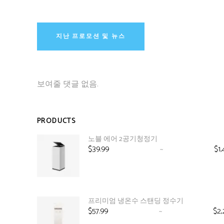
지난 프로모션 및 뉴스
보여줄 댓글 없음.
PRODUCTS
노블 에어 2공기청정기
$
39.99
~
$
1
가
격
범
위:
$39.99~$1,499.00
프리미엄 냉온수 스탠딩 정수기
$
57.99
~
$
2,
가