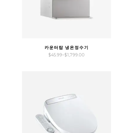
QUICK VIEW
카운터탑 냉온정수기
가
$
45.99
~
$
1,799.00
격
범
위:
$45.99~$1,799.00