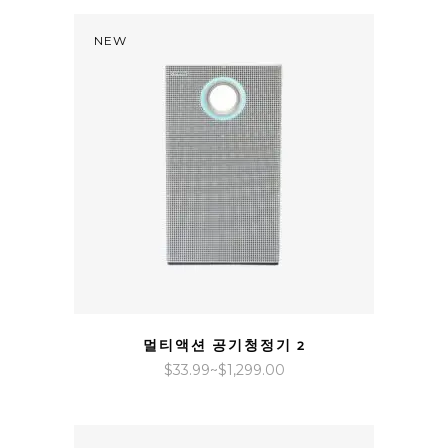
범
위:
NEW
$39.99~$1,499.00
QUICK VIEW
멀티액션 공기청정기 2
가
$
33.99
~
$
1,299.00
격
범
위: