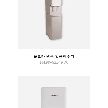
QUICK VIEW
울트라 냉온 얼음정수기
가
$
61.99
~
$
2,549.00
격
범
위:
$61.99~$2,549.00