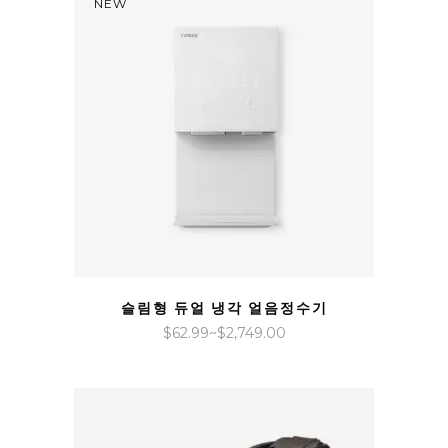
NEW
$33.99~$1,299.00
QUICK VIEW
슬림형 듀얼 냉각 얼음정수기
가
$
62.99
~
$
2,749.00
격
범
위:
$62.99~$2,749.00