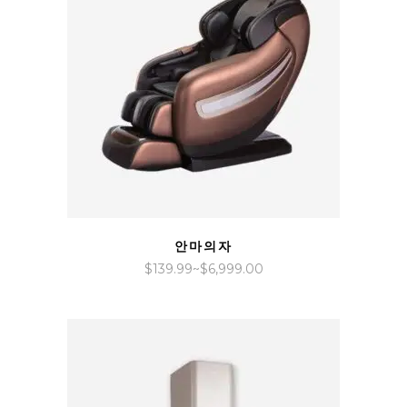
QUICK VIEW
안마의자
가
$
139.99
~
$
6,999.00
격
범
위:
$139.99~$6,999.00