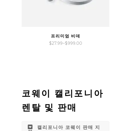
QUICK VIEW
프리미엄 비데
가
$
27.99
~
$
999.00
격
범
위:
$27.99~$999.00
코웨이 캘리포니아
렌탈 및 판매
캘리포니아 코웨이 판매 지