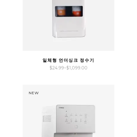
QUICK VIEW
일체형 언더싱크 정수기
가
$
24.99
~
$
1,099.00
격
범
위:
NEW
$24.99~$1,099.00