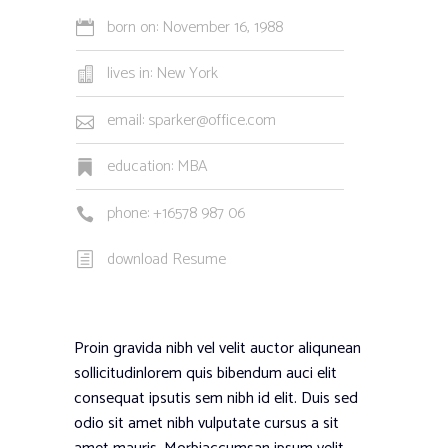
born on: November 16, 1988
lives in: New York
email: sparker@office.com
education: MBA
phone: +16578 987 06
download Resume
Proin gravida nibh vel velit auctor aliqunean
sollicitudinlorem quis bibendum auci elit
consequat ipsutis sem nibh id elit. Duis sed
odio sit amet nibh vulputate cursus a sit