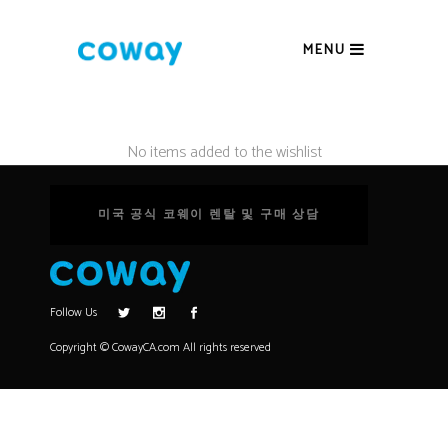
MENU
No items added to the wishlist
미국 공식 코웨이 렌탈 및 구매 상담
Follow Us
Copyright © CowayCA.com All rights reserved