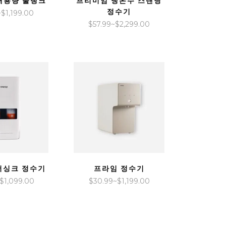
대용량 물탱크
프리미엄 냉온수 스탠딩
정수기
가
~
$
1,199.00
가
$
57.99
~
$
2,299.00
격
격
범
범
위:
위:
$30.99~$1,199.00
$57.99~$2,299.00
VIEW
QUICK VIEW
더싱크 정수기
프라임 정수기
가
가
$
1,099.00
$
30.99
~
$
1,199.00
격
격
범
범
위:
위: