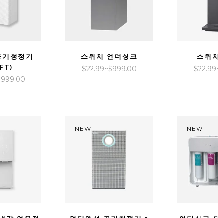
IEW
QUICK VIEW
QUICK 
공기청정기
스위치 언더싱크
스위치
FT)
가
$
22.99
~
$
999.00
$
22.99
가
$
999.00
격
격
범
범
위:
위:
$22.99~$999.00
$30.99~$999.00
NEW
NEW
IEW
QUICK VIEW
QUICK 