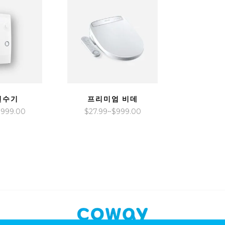
$45.99~$1,799.00
$39.99~$1,499.00
IEW
QUICK VIEW
연수기
프리미엄 비데
가
가
$
999.00
$
27.99
~
$
999.00
격
격
범
범
위:
위:
$43.99~$999.00
$27.99~$999.00