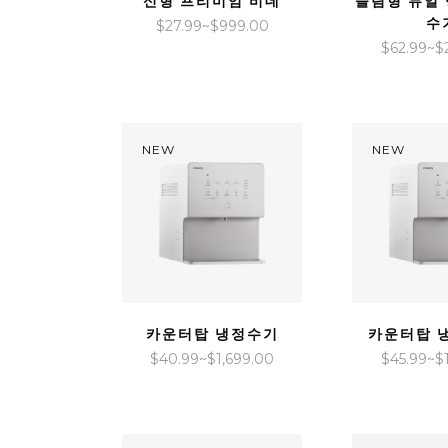
신형 프리미엄 비데
슬림형 듀얼
수
가
$
27.99
~
$
999.00
$
62.99
~
$
격
범
위:
$27.99~$999.00
NEW
NEW
QUICK VIEW
QUICK V
카운터탑 냉정수기
카운터탑 
가
$
40.99
~
$
1,699.00
$
45.99
~
$
격
범
위: