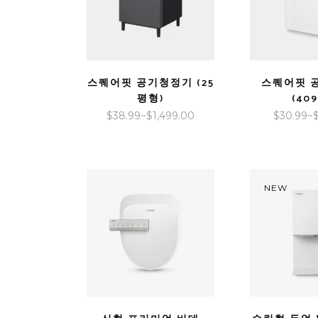
QUICK VIEW
QUICK V
스퀘어핏 공기청정기 (25
스퀘어핏 
평형)
(409
가
$
38.99
~
$
1,499.00
$
30.99
~
격
범
위:
$38.99~$1,499.00
NEW
QUICK VIEW
QUICK V