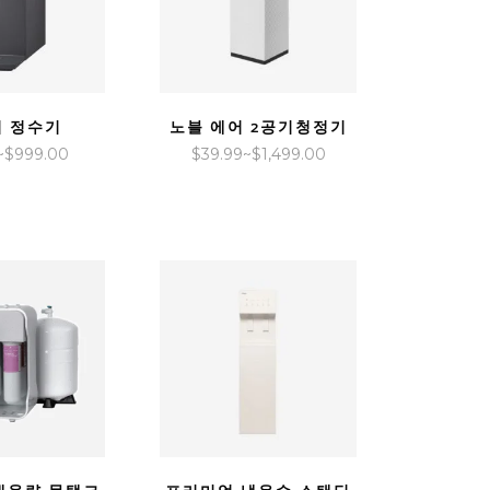
VIEW
QUICK VIEW
 정수기
노블 에어 2공기청정기
가
가
~
$
999.00
$
39.99
~
$
1,499.00
격
격
범
범
위:
위:
$22.99~$999.00
$39.99~$1,499.00
VIEW
QUICK VIEW