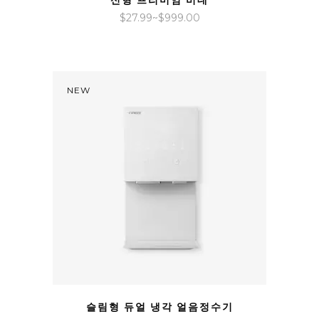
신형 프리미엄 비데
가
$
27.99
~
$
999.00
격
범
위:
$27.99~$999.00
NEW
QUICK VIEW
슬림형 듀얼 냉각 얼음정수기