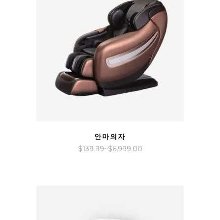
QUICK VIEW
안마의자
가
$
139.99
~
$
6,999.00
격
범
위:
$139.99~$6,999.00