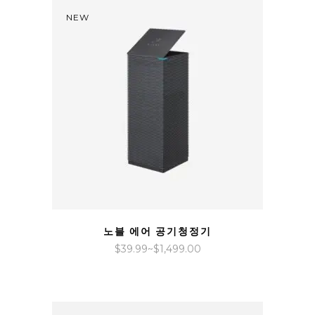
$45.99~$1,799.00
NEW
QUICK VIEW
노블 에어 공기청정기
가
$
39.99
~
$
1,499.00
격
범
위: