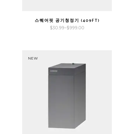
QUICK VIEW
스퀘어핏 공기청정기 (409FT)
가
$
30.99
~
$
999.00
격
범
위:
$30.99~$999.00
NEW