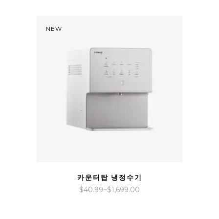
범
위:
$57.99~$2,299.00
NEW
QUICK VIEW
카운터탑 냉정수기
가
$
40.99
~
$
1,699.00
격
범