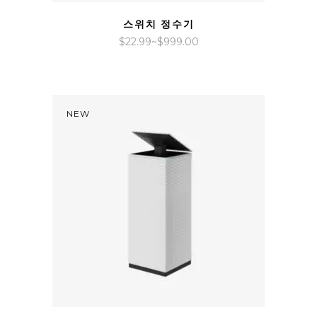
QUICK VIEW
스위치 정수기
가
$
22.99
~
$
999.00
격
범
위:
$22.99~$999.00
NEW
QUICK VIEW