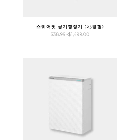
QUICK VIEW
스퀘어핏 공기청정기 (25평형)
가
$
38.99
~
$
1,499.00
격
범
위:
$38.99~$1,499.00