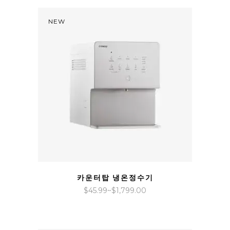
위:
$40.99~$1,699.00
NEW
QUICK VIEW
카운터탑 냉온정수기
가
$
45.99
~
$
1,799.00
격
범
위: