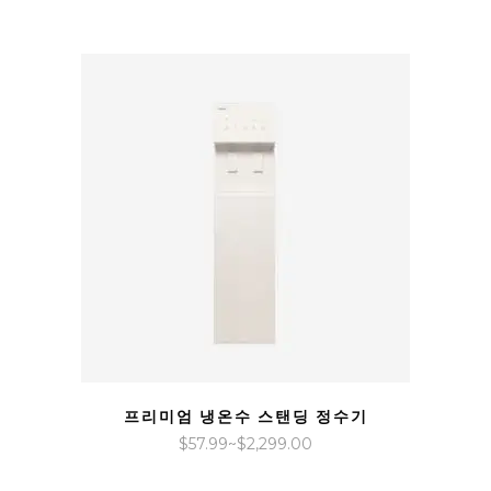
범
위:
$30.99~$1,199.00
QUICK VIEW
프리미엄 냉온수 스탠딩 정수기
가
$
57.99
~
$
2,299.00
격