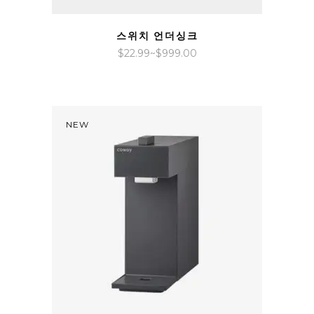
QUICK VIEW
스위치 언더싱크
가
$
22.99
~
$
999.00
격
범
위:
$22.99~$999.00
NEW