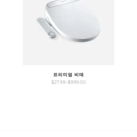
QUICK VIEW
프리미엄 비데
가
$
27.99
~
$
999.00
격
범
위:
$27.99~$999.00