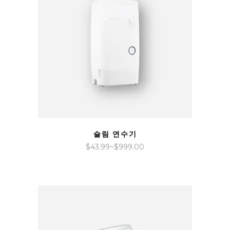
QUICK VIEW
슬림 연수기
가
$
43.99
~
$
999.00
격
범
위:
$43.99~$999.00