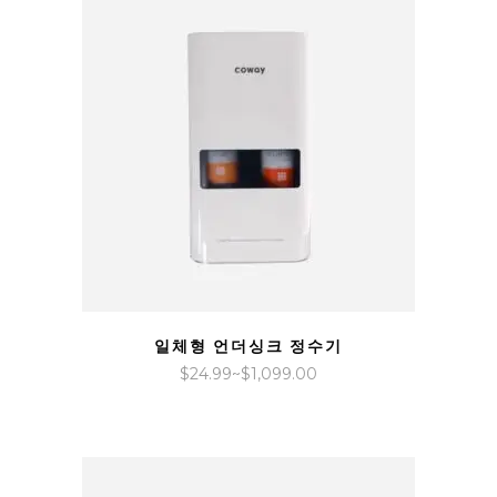
$39.99~$1,499.00
QUICK VIEW
일체형 언더싱크 정수기
가
$
24.99
~
$
1,099.00
격
범
위:
$24.99~$1,099.00