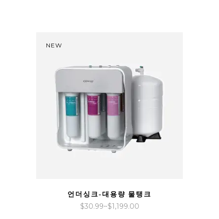
격
범
위:
$33.99~$1,299.00
NEW
QUICK VIEW
언더싱크-대용량 물탱크
가
$
30.99
~
$
1,199.00
격