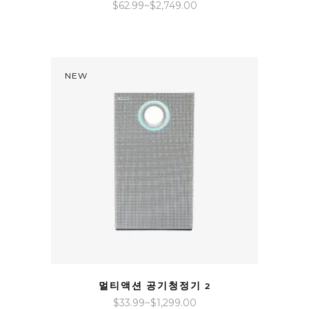
가
$
62.99
~
$
2,749.00
격
범
위:
$62.99~$2,749.00
NEW
QUICK VIEW
멀티액션 공기청정기 2
가
$
33.99
~
$
1,299.00