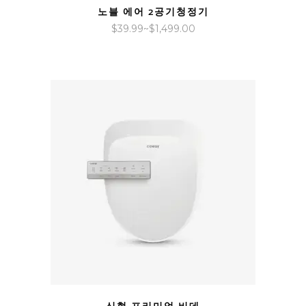
노블 에어 2공기청정기
가
$
39.99
~
$
1,499.00
격
범
위:
$39.99~$1,499.00
QUICK VIEW