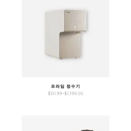
QUICK VIEW
프라임 정수기
가
$
30.99
~
$
1,199.00
격
범
위:
$30.99~$1,199.00