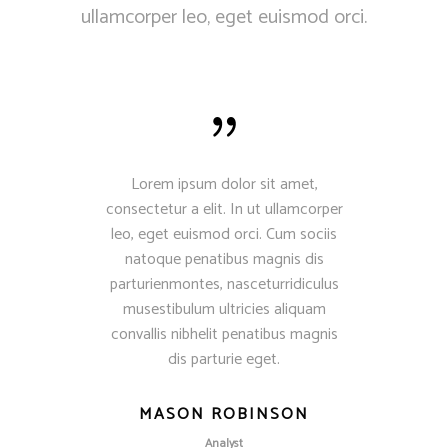
ullamcorper leo, eget euismod orci.
liquam
Lorem ipsum dolor sit amet,
Vesti
llus mi.
consectetur a elit. In ut ullamcorper
convall
orem ipsum
leo, eget euismod orci. Cum sociis
Proin tin
r elit. In
natoque penatibus magnis dis
dolor sit
 euismod
parturienmontes, nasceturridiculus
ut ulla
bus et.
musestibulum ultricies aliquam
orci. 
convallis nibhelit penatibus magnis
magnis
dis parturie eget.
nascet
ON
MASON ROBINSON
K
Analyst