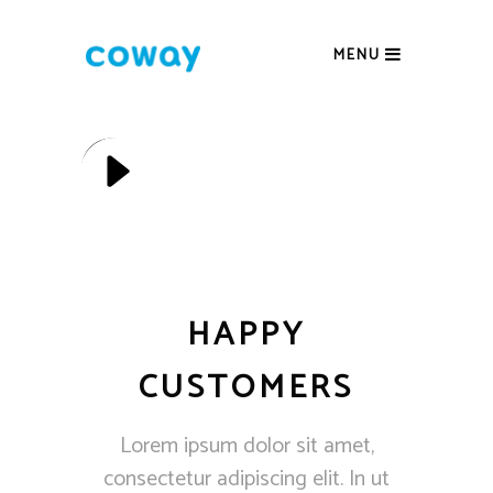
MENU
HAPPY
CUSTOMERS
Lorem ipsum dolor sit amet,
consectetur adipiscing elit. In ut